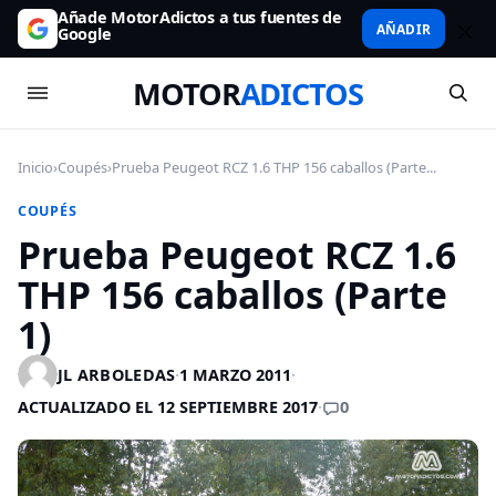
Añade MotorAdictos a tus fuentes de
AÑADIR
Google
MOTOR
ADICTOS
Inicio
›
Coupés
›
Prueba Peugeot RCZ 1.6 THP 156 caballos (Parte...
COUPÉS
Prueba Peugeot RCZ 1.6
THP 156 caballos (Parte
1)
JL ARBOLEDAS
·
1 MARZO 2011
·
0
ACTUALIZADO EL 12 SEPTIEMBRE 2017
·