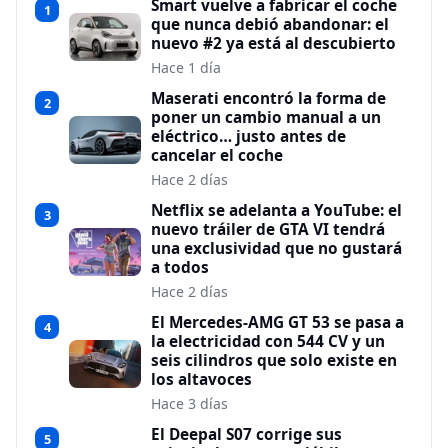
Smart vuelve a fabricar el coche
1
que nunca debió abandonar: el
nuevo #2 ya está al descubierto
Hace 1 día
Maserati encontró la forma de
2
poner un cambio manual a un
eléctrico… justo antes de
cancelar el coche
Hace 2 días
Netflix se adelanta a YouTube: el
3
nuevo tráiler de GTA VI tendrá
una exclusividad que no gustará
a todos
Hace 2 días
El Mercedes-AMG GT 53 se pasa a
4
la electricidad con 544 CV y un
seis cilindros que solo existe en
los altavoces
Hace 3 días
El Deepal S07 corrige sus
5