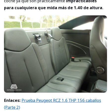
coche ya que son prácticamente
impracticables
para cualquiera que mida más de 1.40 de altura
.
Enlaces:
Prueba Peugeot RCZ 1.6 THP 156 caballos
(Parte 2)