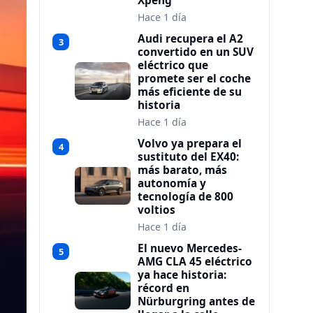
Xpeng
Hace 1 día
Audi recupera el A2
3
convertido en un SUV
eléctrico que
promete ser el coche
más eficiente de su
historia
Hace 1 día
Volvo ya prepara el
4
sustituto del EX40:
más barato, más
autonomía y
tecnología de 800
voltios
Hace 1 día
El nuevo Mercedes-
5
AMG CLA 45 eléctrico
ya hace historia:
récord en
Nürburgring antes de