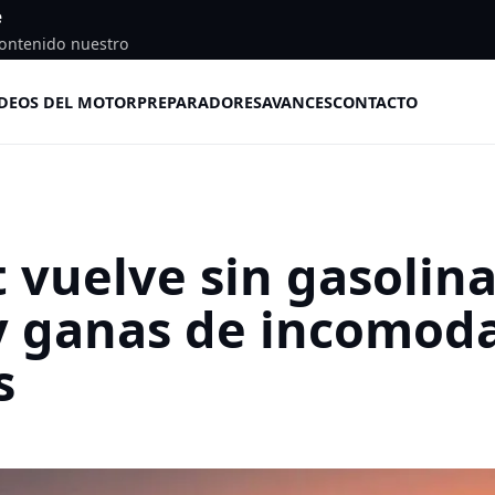
e
ontenido nuestro
DEOS DEL MOTOR
PREPARADORES
AVANCES
CONTACTO
 vuelve sin gasolina
y ganas de incomod
s