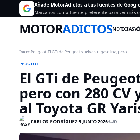
Añade MotorAdictos a tus fuentes de Googl
Márcanos como fuente preferente para ver más c
MOTOR
ADICTOS
NOTICIAS
VÍ
Inicio
›
Peugeot
›
El GTi de Peugeot vuelve sin gasolina, pero...
PEUGEOT
El GTi de Peugeot
pero con 280 CV 
al Toyota GR Yari
0
CARLOS RODRÍGUEZ
·
9 JUNIO 2026
·