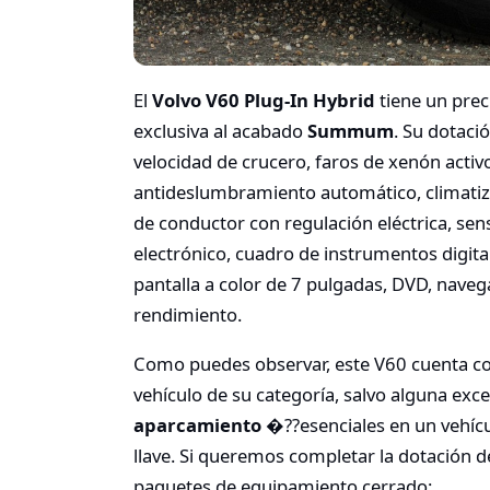
El
Volvo V60 Plug-In Hybrid
tiene un prec
exclusiva al acabado
Summum
. Su dotaci
velocidad de crucero, faros de xenón activ
antideslumbramiento automático, climatiza
de conductor con regulación eléctrica, sen
electrónico, cuadro de instrumentos digital
pantalla a color de 7 pulgadas, DVD, naveg
rendimiento.
Como puedes observar, este V60 cuenta co
vehículo de su categoría, salvo alguna ex
aparcamiento
�??esenciales en un vehícu
llave. Si queremos completar la dotación de
paquetes de equipamiento cerrado: