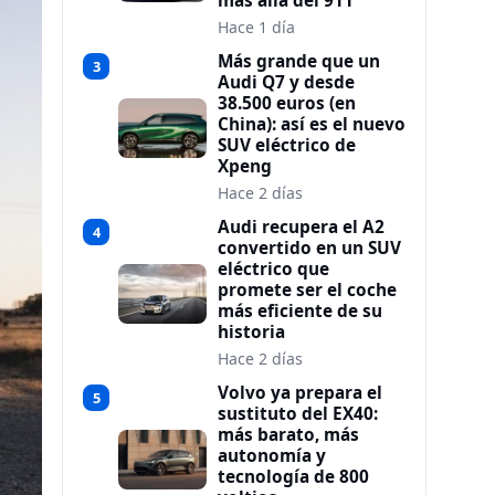
más allá del 911
Hace 1 día
Más grande que un
3
Audi Q7 y desde
38.500 euros (en
China): así es el nuevo
SUV eléctrico de
Xpeng
Hace 2 días
Audi recupera el A2
4
convertido en un SUV
eléctrico que
promete ser el coche
más eficiente de su
historia
Hace 2 días
Volvo ya prepara el
5
sustituto del EX40:
más barato, más
autonomía y
tecnología de 800