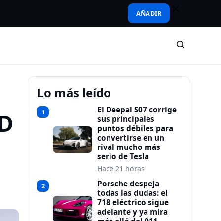
AÑADIR
Lo más leído
El Deepal S07 corrige
1
WD
sus principales
puntos débiles para
convertirse en un
rival mucho más
serio de Tesla
Hace 21 horas
Porsche despeja
2
todas las dudas: el
718 eléctrico sigue
adelante y ya mira