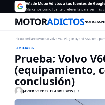
Añade MotorAdictos a tus fuentes de Googl
Márcanos como fuente preferente para ver más c
MOTOR
ADICTOS
NOTICIAS
VÍ
Inicio
›
Familiares
›
Prueba: Volvo V60 Plug-In Hybrid AWD (equipam
FAMILIARES
Prueba: Volvo V6
(equipamiento, 
conclusión)
1
JAVIER VERDES
·
15 ABRIL 2015
·