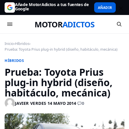
Añade MotorAdictos a tus fuentes de
AÑADIR
Google
MOTOR
ADICTOS
Inicio
›
Híbridos
›
Prueba: Toyota Prius plug-in hybrid (diseño, habitáculo, mecánica)
HÍBRIDOS
Prueba: Toyota Prius
plug-in hybrid (diseño,
habitáculo, mecánica)
0
JAVIER VERDES
·
14 MAYO 2014
·