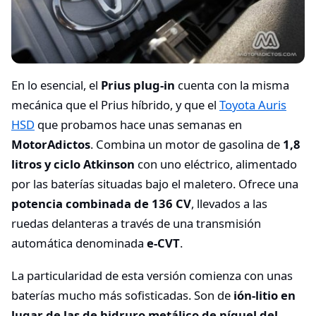
En lo esencial, el
Prius plug-in
cuenta con la misma
mecánica que el Prius híbrido, y que el
Toyota Auris
HSD
que probamos hace unas semanas en
MotorAdictos
. Combina un motor de gasolina de
1,8
litros y ciclo Atkinson
con uno eléctrico, alimentado
por las baterías situadas bajo el maletero. Ofrece una
potencia combinada de 136 CV
, llevados a las
ruedas delanteras a través de una transmisión
automática denominada
e-CVT
.
La particularidad de esta versión comienza con unas
baterías mucho más sofisticadas. Son de
ión-litio en
lugar de las de hidruro metálico de níquel del