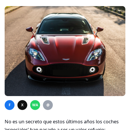
F
X
WA
@
No es un secreto que estos últimos años los coches
‘especiales’ han pasado a ser un valor refugio: