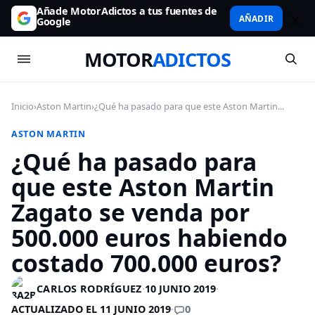
Añade MotorAdictos a tus fuentes de
AÑADIR
Google
MOTOR
ADICTOS
Inicio
›
Aston Martin
›
¿Qué ha pasado para que este Aston Martin...
ASTON MARTIN
¿Qué ha pasado para
que este Aston Martin
Zagato se venda por
500.000 euros habiendo
costado 700.000 euros?
CARLOS RODRÍGUEZ
·
10 JUNIO 2019
·
0
ACTUALIZADO EL 11 JUNIO 2019
·