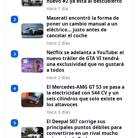
nuevo #2 ya está al descubierto
Hace 1 día
Maserati encontró la forma de
2
poner un cambio manual a un
eléctrico… justo antes de
cancelar el coche
Hace 2 días
Netflix se adelanta a YouTube: el
3
nuevo tráiler de GTA VI tendrá
una exclusividad que no gustará
a todos
Hace 2 días
El Mercedes-AMG GT 53 se pasa a
4
la electricidad con 544 CV y un
seis cilindros que solo existe en
los altavoces
Hace 3 días
El Deepal S07 corrige sus
5
principales puntos débiles para
convertirse en un rival mucho