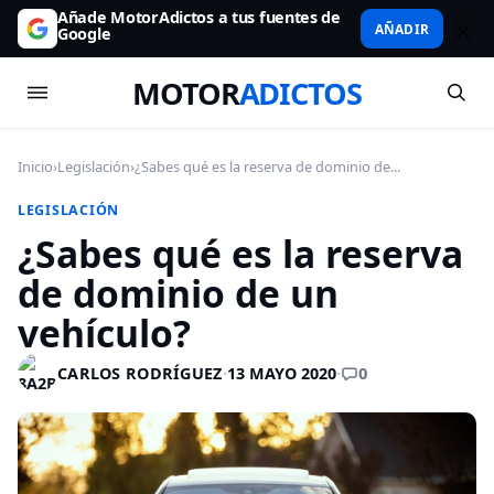
Añade MotorAdictos a tus fuentes de
AÑADIR
Google
MOTOR
ADICTOS
Inicio
›
Legislación
›
¿Sabes qué es la reserva de dominio de...
LEGISLACIÓN
¿Sabes qué es la reserva
de dominio de un
vehículo?
0
CARLOS RODRÍGUEZ
·
13 MAYO 2020
·