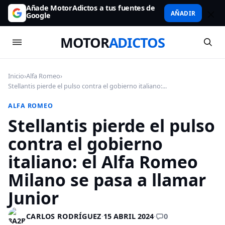
Añade MotorAdictos a tus fuentes de
AÑADIR
Google
MOTOR
ADICTOS
Inicio
›
Alfa Romeo
›
Stellantis pierde el pulso contra el gobierno italiano:...
ALFA ROMEO
Stellantis pierde el pulso
contra el gobierno
italiano: el Alfa Romeo
Milano se pasa a llamar
Junior
0
CARLOS RODRÍGUEZ
·
15 ABRIL 2024
·