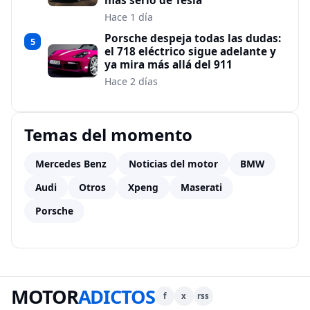
más serio de Tesla
Hace 1 día
Porsche despeja todas las dudas:
5
el 718 eléctrico sigue adelante y
ya mira más allá del 911
Hace 2 días
Temas del momento
Mercedes Benz
Noticias del motor
BMW
Audi
Otros
Xpeng
Maserati
Porsche
MOTOR
ADICTOS
f
x
rss