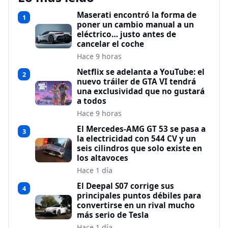
Maserati encontró la forma de
1
poner un cambio manual a un
eléctrico… justo antes de
cancelar el coche
Hace 9 horas
Netflix se adelanta a YouTube: el
2
nuevo tráiler de GTA VI tendrá
una exclusividad que no gustará
a todos
Hace 9 horas
El Mercedes-AMG GT 53 se pasa a
3
la electricidad con 544 CV y un
seis cilindros que solo existe en
los altavoces
Hace 1 día
El Deepal S07 corrige sus
4
principales puntos débiles para
convertirse en un rival mucho
más serio de Tesla
Hace 1 día