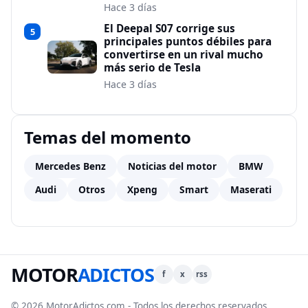
Hace 3 días
El Deepal S07 corrige sus
5
principales puntos débiles para
convertirse en un rival mucho
más serio de Tesla
Hace 3 días
Temas del momento
Mercedes Benz
Noticias del motor
BMW
Audi
Otros
Xpeng
Smart
Maserati
MOTOR
ADICTOS
f
x
rss
© 2026 MotorAdictos.com - Todos los derechos reservados