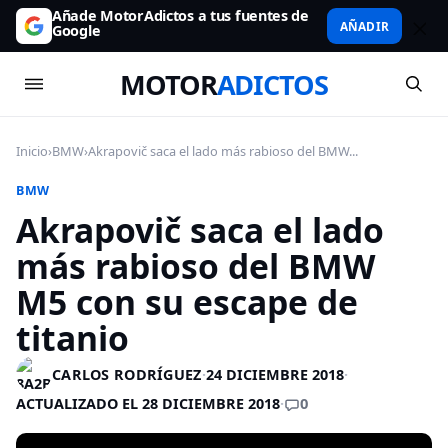
Añade MotorAdictos a tus fuentes de
AÑADIR
Google
MOTOR
ADICTOS
Inicio
›
BMW
›
Akrapovič saca el lado más rabioso del BMW...
BMW
Akrapovič saca el lado
más rabioso del BMW
M5 con su escape de
titanio
CARLOS RODRÍGUEZ
·
24 DICIEMBRE 2018
·
0
ACTUALIZADO EL 28 DICIEMBRE 2018
·