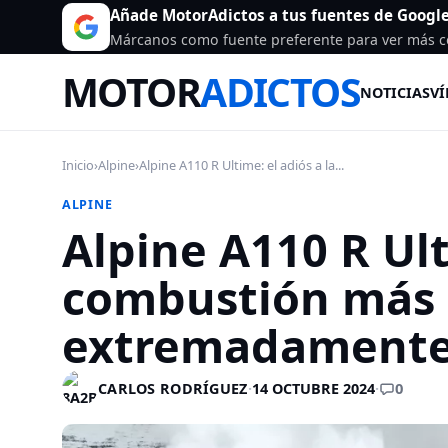
Añade MotorAdictos a tus fuentes de Googl
Márcanos como fuente preferente para ver más c
MOTOR
ADICTOS
NOTICIAS
VÍ
Inicio
›
Alpine
›
Alpine A110 R Ultime: el adiós a la...
ALPINE
Alpine A110 R Ult
combustión más r
extremadamente
0
CARLOS RODRÍGUEZ
·
14 OCTUBRE 2024
·