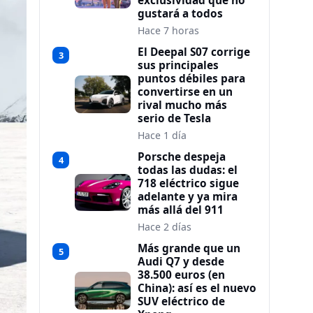
exclusividad que no
gustará a todos
Hace 7 horas
El Deepal S07 corrige
3
sus principales
puntos débiles para
convertirse en un
rival mucho más
serio de Tesla
Hace 1 día
Porsche despeja
4
todas las dudas: el
718 eléctrico sigue
adelante y ya mira
más allá del 911
Hace 2 días
Más grande que un
5
Audi Q7 y desde
38.500 euros (en
China): así es el nuevo
SUV eléctrico de