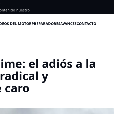
e
ontenido nuestro
DEOS DEL MOTOR
PREPARADORES
AVANCES
CONTACTO
ime: el adiós a la
adical y
 caro