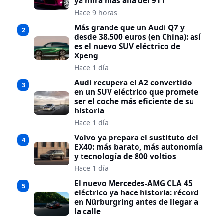
ya mira más allá del 911
Hace 9 horas
Más grande que un Audi Q7 y
2
desde 38.500 euros (en China): así
es el nuevo SUV eléctrico de
Xpeng
Hace 1 día
Audi recupera el A2 convertido
3
en un SUV eléctrico que promete
ser el coche más eficiente de su
historia
Hace 1 día
Volvo ya prepara el sustituto del
4
EX40: más barato, más autonomía
y tecnología de 800 voltios
Hace 1 día
El nuevo Mercedes-AMG CLA 45
5
eléctrico ya hace historia: récord
en Nürburgring antes de llegar a
la calle