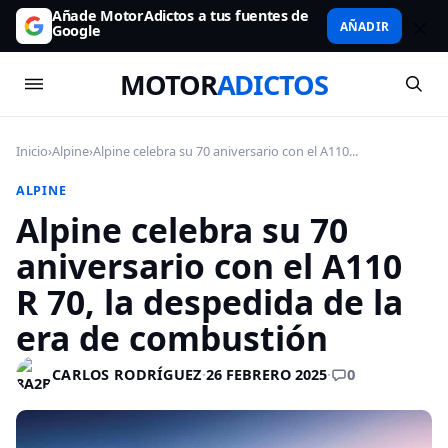
Añade MotorAdictos a tus fuentes de
AÑADIR
Google
MOTOR
ADICTOS
Inicio
›
Alpine
›
Alpine celebra su 70 aniversario con el A110...
ALPINE
Alpine celebra su 70
aniversario con el A110
R 70, la despedida de la
era de combustión
0
CARLOS RODRÍGUEZ
·
26 FEBRERO 2025
·