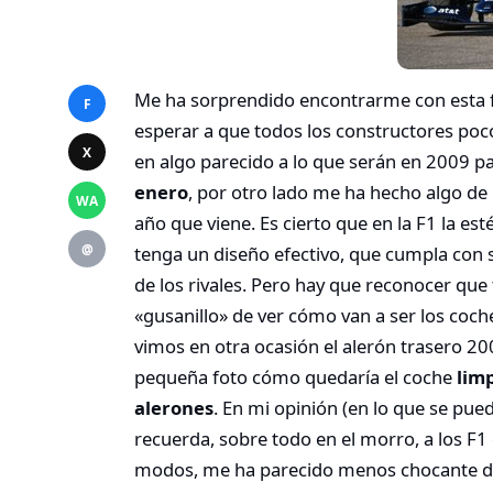
Me ha sorprendido encontrarme con esta f
F
esperar a que todos los constructores po
X
en algo parecido a lo que serán en 2009 pa
enero
, por otro lado me ha hecho algo de 
WA
año que viene. Es cierto que en la F1 la es
@
tenga un diseño efectivo, que cumpla con 
de los rivales. Pero hay que reconocer qu
«gusanillo» de ver cómo van a ser los coc
vimos en otra ocasión el alerón trasero 2
pequeña foto cómo quedaría el coche
lim
alerones
. En mi opinión (en lo que se puede
recuerda, sobre todo en el morro, a los F
modos, me ha parecido menos chocante de