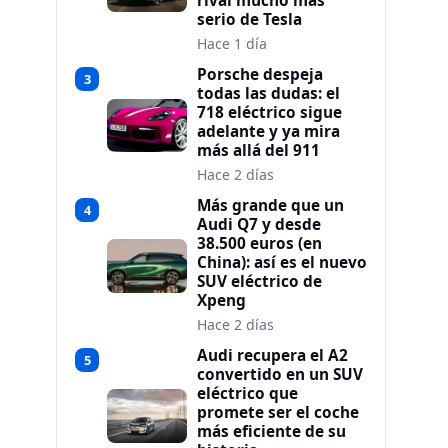
rival mucho más
serio de Tesla
Hace 1 día
Porsche despeja
3
todas las dudas: el
718 eléctrico sigue
adelante y ya mira
más allá del 911
Hace 2 días
Más grande que un
4
Audi Q7 y desde
38.500 euros (en
China): así es el nuevo
SUV eléctrico de
Xpeng
Hace 2 días
Audi recupera el A2
5
convertido en un SUV
eléctrico que
promete ser el coche
más eficiente de su