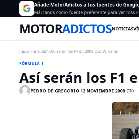
Añade MotorAdictos a tus fuentes de Googl
Márcanos como fuente preferente para ver más c
MOTOR
ADICTOS
NOTICIAS
VÍ
Inicio
›
Fórmula 1
›
Así serán los F1 en 2009, por Williams
FÓRMULA 1
Así serán los F1 
0
PEDRO DE GREGORIO
·
12 NOVIEMBRE 2008
·