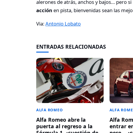
alerones de atrás, anchos y bajos… pero s
acción
en pista, bienvenidas sean las mejo
Via:
Antonio Lobato
ENTRADAS RELACIONADAS
ALFA ROMEO
ALFA ROM
Alfa Romeo abre la
Alfa Rom
puerta al regreso a la
entrar e
Fórmula 1, ¿cuestión de
pero… ¿