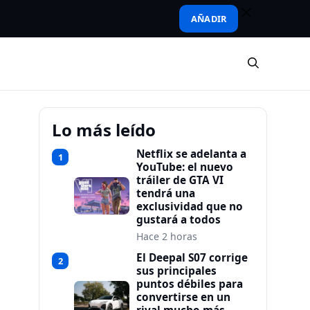
AÑADIR
Lo más leído
Netflix se adelanta a
1
s
YouTube: el nuevo
tráiler de GTA VI
tendrá una
exclusividad que no
gustará a todos
Hace 2 horas
El Deepal S07 corrige
2
sus principales
puntos débiles para
convertirse en un