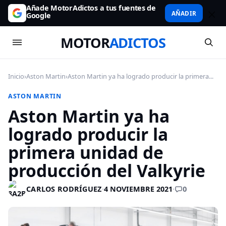
Añade MotorAdictos a tus fuentes de
AÑADIR
Google
MOTOR
ADICTOS
Inicio
›
Aston Martin
›
Aston Martin ya ha logrado producir la primera...
ASTON MARTIN
Aston Martin ya ha
logrado producir la
primera unidad de
producción del Valkyrie
0
CARLOS RODRÍGUEZ
·
4 NOVIEMBRE 2021
·