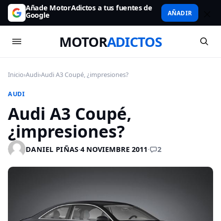
Añade MotorAdictos a tus fuentes de
AÑADIR
Google
MOTOR
ADICTOS
Inicio
›
Audi
›
Audi A3 Coupé, ¿impresiones?
AUDI
Audi A3 Coupé,
¿impresiones?
2
DANIEL PIÑAS
·
4 NOVIEMBRE 2011
·