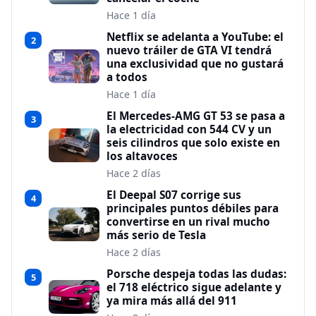
Hace 1 día
Netflix se adelanta a YouTube: el
2
nuevo tráiler de GTA VI tendrá
una exclusividad que no gustará
a todos
Hace 1 día
El Mercedes-AMG GT 53 se pasa a
3
la electricidad con 544 CV y un
seis cilindros que solo existe en
los altavoces
Hace 2 días
El Deepal S07 corrige sus
4
principales puntos débiles para
convertirse en un rival mucho
más serio de Tesla
Hace 2 días
Porsche despeja todas las dudas:
5
el 718 eléctrico sigue adelante y
ya mira más allá del 911