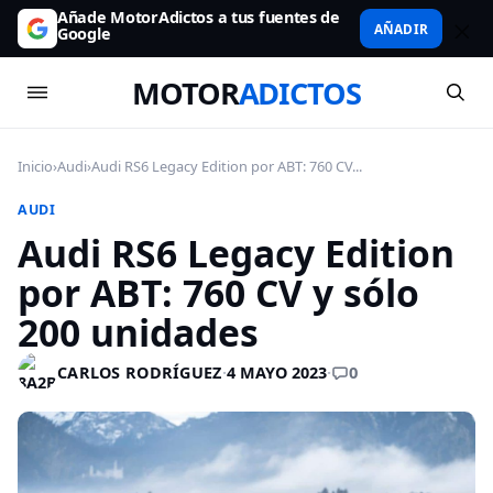
Añade MotorAdictos a tus fuentes de
AÑADIR
Google
MOTOR
ADICTOS
Inicio
›
Audi
›
Audi RS6 Legacy Edition por ABT: 760 CV...
AUDI
Audi RS6 Legacy Edition
por ABT: 760 CV y sólo
200 unidades
0
CARLOS RODRÍGUEZ
·
4 MAYO 2023
·