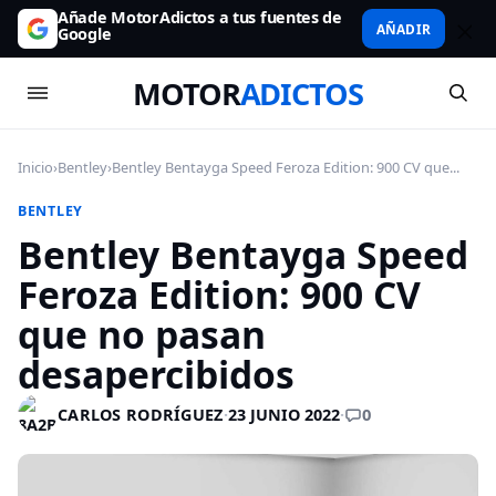
Añade MotorAdictos a tus fuentes de
AÑADIR
Google
MOTOR
ADICTOS
Inicio
›
Bentley
›
Bentley Bentayga Speed Feroza Edition: 900 CV que...
BENTLEY
Bentley Bentayga Speed
Feroza Edition: 900 CV
que no pasan
desapercibidos
0
CARLOS RODRÍGUEZ
·
23 JUNIO 2022
·