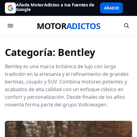
Añade MotorAdictos a tus fuentes de
AÑADIR
Google
MOTOR
ADICTOS
Categoría:
Bentley
Bentley es una marca británica de lujo con larga
tradición en la artesanía y el refinamiento de grandes
berlinas, coupés y SUV. Combina motores potentes y
acabados de alta calidad con un enfoque clásico en
confort y personalización. Desde finales de los años
noventa forma parte del grupo Volkswagen.