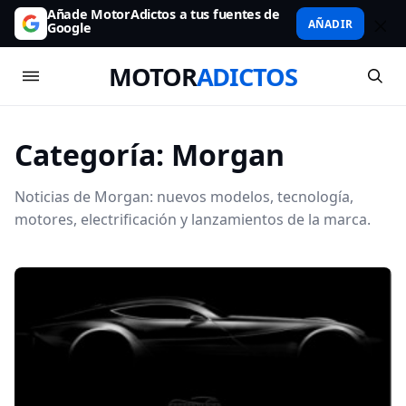
Añade MotorAdictos a tus fuentes de
AÑADIR
Google
MOTOR
ADICTOS
Categoría:
Morgan
Noticias de Morgan: nuevos modelos, tecnología,
motores, electrificación y lanzamientos de la marca.