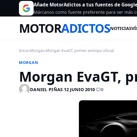
Añade MotorAdictos a tus fuentes de Googl
Márcanos como fuente preferente para ver más c
MOTOR
ADICTOS
NOTICIAS
VÍ
Inicio
›
Morgan
›
Morgan EvaGT, primer anticipo oficial
MORGAN
Morgan EvaGT, pr
0
DANIEL PIÑAS
·
12 JUNIO 2010
·