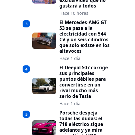
exclusividad que no
gustará a todos
Hace 10 horas
El Mercedes-AMG GT
3
53 se pasa a la
electricidad con 544
CV y un seis cilindros
que solo existe en los
altavoces
Hace 1 día
El Deepal S07 corrige
4
sus principales
puntos débiles para
convertirse en un
rival mucho más
serio de Tesla
Hace 1 día
Porsche despeja
5
todas las dudas: el
718 eléctrico sigue
adelante y ya mira