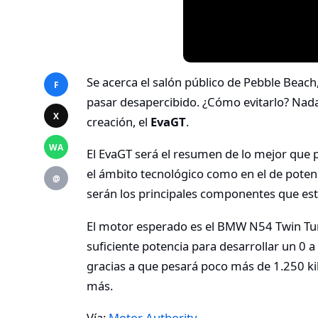
Se acerca el salón público de Pebble Beach
F
pasar desapercibido. ¿Cómo evitarlo? Na
X
creación, el
EvaGT
.
WA
El EvaGT será el resumen de lo mejor que 
el ámbito tecnológico como en el de poten
@
serán los principales componentes que es
El motor esperado es el BMW N54 Twin Turbo
suficiente potencia para desarrollar un 0
gracias a que pesará poco más de 1.250 k
más.
Vía:
Motor Authority