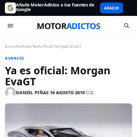
Añade MotorAdictos a tus fuentes de
AÑADIR
Google
MOTOR
ADICTOS
Inicio
›
Avances
›
Ya es oficial: Morgan EvaGT
AVANCES
Ya es oficial: Morgan
EvaGT
2
DANIEL PIÑAS
·
16 AGOSTO 2010
·