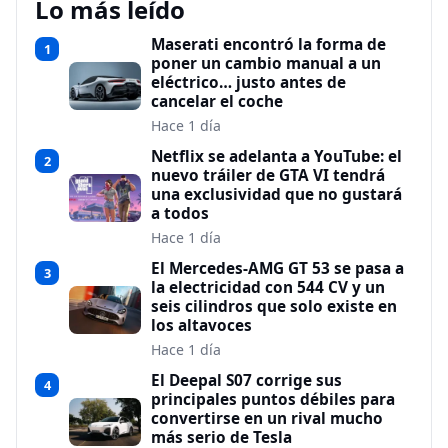
Lo más leído
Maserati encontró la forma de
1
poner un cambio manual a un
eléctrico… justo antes de
cancelar el coche
Hace 1 día
Netflix se adelanta a YouTube: el
2
nuevo tráiler de GTA VI tendrá
una exclusividad que no gustará
a todos
Hace 1 día
El Mercedes-AMG GT 53 se pasa a
3
la electricidad con 544 CV y un
seis cilindros que solo existe en
los altavoces
Hace 1 día
El Deepal S07 corrige sus
4
principales puntos débiles para
convertirse en un rival mucho
más serio de Tesla