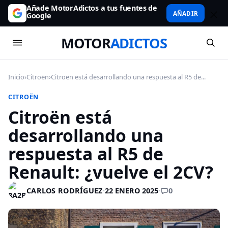
Añade MotorAdictos a tus fuentes de
AÑADIR
Google
MOTOR
ADICTOS
Inicio
›
Citroën
›
Citroën está desarrollando una respuesta al R5 de...
CITROËN
Citroën está
desarrollando una
respuesta al R5 de
Renault: ¿vuelve el 2CV?
0
CARLOS RODRÍGUEZ
·
22 ENERO 2025
·