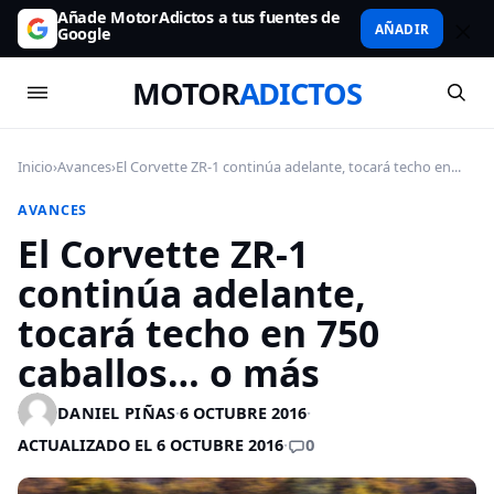
Añade MotorAdictos a tus fuentes de
AÑADIR
Google
MOTOR
ADICTOS
Inicio
›
Avances
›
El Corvette ZR-1 continúa adelante, tocará techo en...
AVANCES
El Corvette ZR-1
continúa adelante,
tocará techo en 750
caballos… o más
DANIEL PIÑAS
·
6 OCTUBRE 2016
·
0
ACTUALIZADO EL 6 OCTUBRE 2016
·