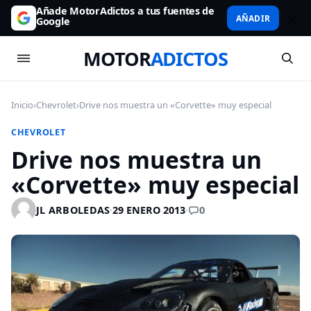
Añade MotorAdictos a tus fuentes de
AÑADIR
Google
MOTOR
ADICTOS
Inicio
›
Chevrolet
›
Drive nos muestra un «Corvette» muy especial
CHEVROLET
Drive nos muestra un
«Corvette» muy especial
0
JL ARBOLEDAS
·
29 ENERO 2013
·