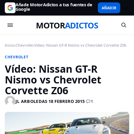
Añade MotorAdictos a tus fuentes de
AÑADIR
Google
MOTOR
ADICTOS
Inicio
›
Chevrolet
›
Vídeo: Nissan GT-R Nismo vs Chevrolet Corvette Z06
CHEVROLET
Vídeo: Nissan GT-R
Nismo vs Chevrolet
Corvette Z06
1
JL ARBOLEDAS
·
18 FEBRERO 2015
·