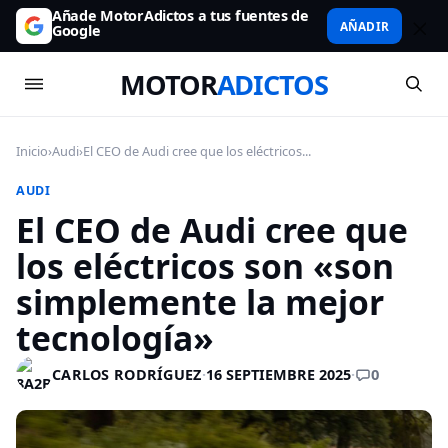
Añade MotorAdictos a tus fuentes de
AÑADIR
Google
MOTOR
ADICTOS
Inicio
›
Audi
›
El CEO de Audi cree que los eléctricos...
AUDI
El CEO de Audi cree que
los eléctricos son «son
simplemente la mejor
tecnología»
0
CARLOS RODRÍGUEZ
·
16 SEPTIEMBRE 2025
·