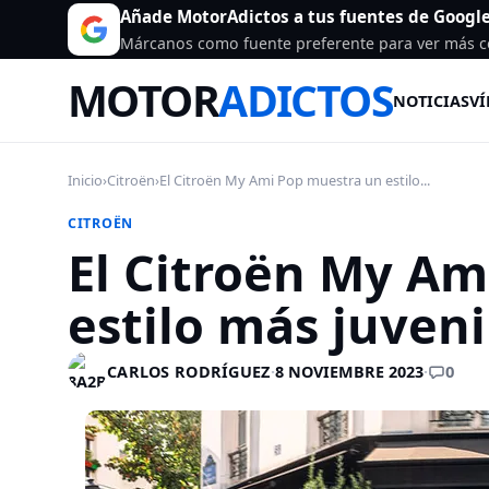
Añade MotorAdictos a tus fuentes de Googl
Márcanos como fuente preferente para ver más c
MOTOR
ADICTOS
NOTICIAS
VÍ
Inicio
›
Citroën
›
El Citroën My Ami Pop muestra un estilo...
CITROËN
El Citroën My Am
estilo más juveni
0
CARLOS RODRÍGUEZ
·
8 NOVIEMBRE 2023
·