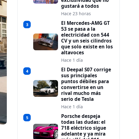
exclusividad que no
gustará a todos
Hace 23 horas
El Mercedes-AMG GT
3
53 se pasa a la
electricidad con 544
CV y un seis cilindros
que solo existe en los
altavoces
Hace 1 día
El Deepal S07 corrige
4
sus principales
puntos débiles para
convertirse en un
rival mucho más
serio de Tesla
Hace 1 día
Porsche despeja
5
todas las dudas: el
718 eléctrico sigue
adelante y ya mira