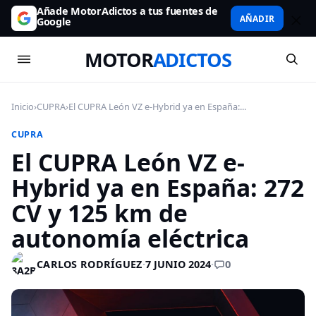
Añade MotorAdictos a tus fuentes de
AÑADIR
Google
MOTOR
ADICTOS
Inicio
›
CUPRA
›
El CUPRA León VZ e-Hybrid ya en España:...
CUPRA
El CUPRA León VZ e-
Hybrid ya en España: 272
CV y 125 km de
autonomía eléctrica
0
CARLOS RODRÍGUEZ
·
7 JUNIO 2024
·