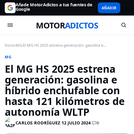
Añade MotorAdictos a tus fuentes de
AÑADIR
Google
MOTOR
ADICTOS
Inicio
›
MG
›
El MG HS 2025 estrena generación: gasolina e...
MG
El MG HS 2025 estrena
generación: gasolina e
híbrido enchufable con
hasta 121 kilómetros de
autonomía WLTP
0
CARLOS RODRÍGUEZ
·
12 JULIO 2024
·