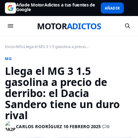
Añade MotorAdictos a tus fuentes de
AÑADIR
Google
MOTOR
ADICTOS
Inicio
›
MG
›
Llega el MG 3 1.5 gasolina a precio...
MG
Llega el MG 3 1.5
gasolina a precio de
derribo: el Dacia
Sandero tiene un duro
rival
0
CARLOS RODRÍGUEZ
·
10 FEBRERO 2025
·