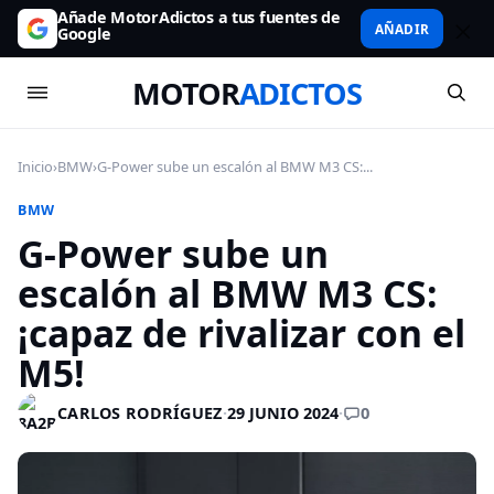
Añade MotorAdictos a tus fuentes de
AÑADIR
Google
MOTOR
ADICTOS
Inicio
›
BMW
›
G-Power sube un escalón al BMW M3 CS:...
BMW
G-Power sube un
escalón al BMW M3 CS:
¡capaz de rivalizar con el
M5!
0
CARLOS RODRÍGUEZ
·
29 JUNIO 2024
·