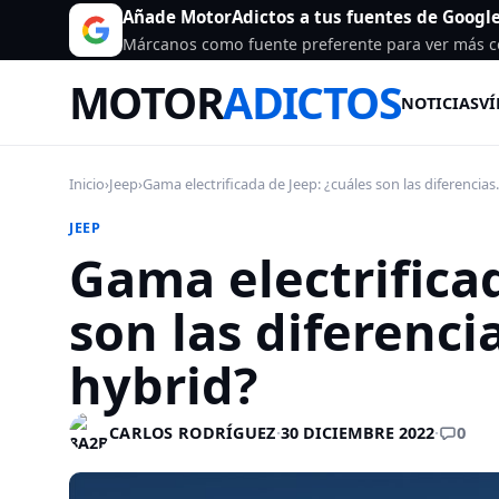
Añade MotorAdictos a tus fuentes de Googl
Márcanos como fuente preferente para ver más c
MOTOR
ADICTOS
NOTICIAS
VÍ
Inicio
›
Jeep
›
Gama electrificada de Jeep: ¿cuáles son las diferencias.
JEEP
Gama electrificad
son las diferenci
hybrid?
0
CARLOS RODRÍGUEZ
·
30 DICIEMBRE 2022
·