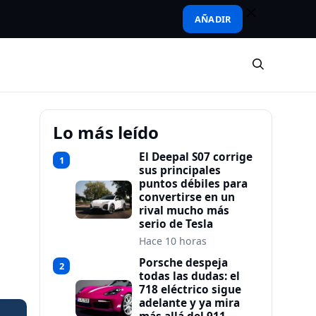
AÑADIR
Lo más leído
El Deepal S07 corrige
1
sus principales
puntos débiles para
convertirse en un
rival mucho más
serio de Tesla
Hace 10 horas
Porsche despeja
2
todas las dudas: el
718 eléctrico sigue
adelante y ya mira