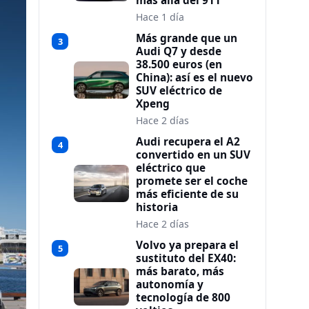
más allá del 911
Hace 1 día
Más grande que un
3
Audi Q7 y desde
38.500 euros (en
China): así es el nuevo
SUV eléctrico de
Xpeng
Hace 2 días
Audi recupera el A2
4
convertido en un SUV
eléctrico que
promete ser el coche
más eficiente de su
historia
Hace 2 días
Volvo ya prepara el
5
sustituto del EX40:
más barato, más
autonomía y
tecnología de 800