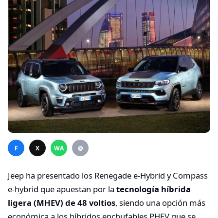
F
X
WA
@
Jeep ha presentado los Renegade e-Hybrid y Compass
e-hybrid que apuestan por la
tecnología híbrida
ligera (MHEV) de 48 voltios
, siendo una opción más
económica a los híbridos enchufables PHEV que se