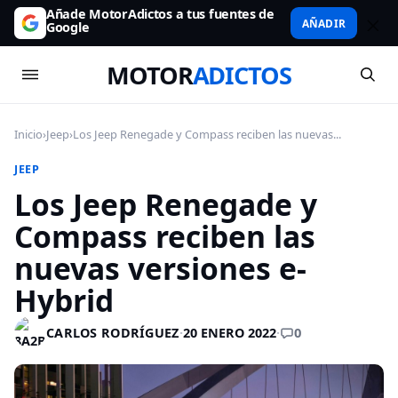
Añade MotorAdictos a tus fuentes de
AÑADIR
Google
MOTOR
ADICTOS
Inicio
›
Jeep
›
Los Jeep Renegade y Compass reciben las nuevas...
JEEP
Los Jeep Renegade y
Compass reciben las
nuevas versiones e-
Hybrid
0
CARLOS RODRÍGUEZ
·
20 ENERO 2022
·