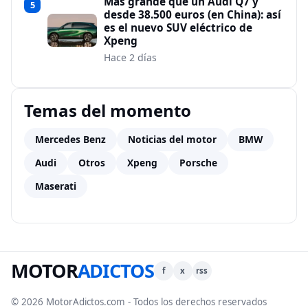
Más grande que un Audi Q7 y
5
desde 38.500 euros (en China): así
es el nuevo SUV eléctrico de
Xpeng
Hace 2 días
Temas del momento
Mercedes Benz
Noticias del motor
BMW
Audi
Otros
Xpeng
Porsche
Maserati
MOTOR
ADICTOS
f
x
rss
© 2026 MotorAdictos.com - Todos los derechos reservados