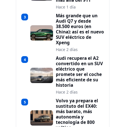
más allá del 911
Hace 1 día
Más grande que un
3
Audi Q7 y desde
38.500 euros (en
China): así es el nuevo
SUV eléctrico de
Xpeng
Hace 2 días
Audi recupera el A2
4
convertido en un SUV
eléctrico que
promete ser el coche
más eficiente de su
historia
Hace 2 días
Volvo ya prepara el
5
sustituto del EX40:
más barato, más
autonomía y
tecnología de 800