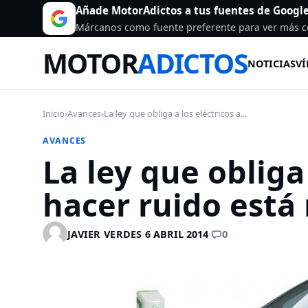
Añade MotorAdictos a tus fuentes de Googl
Márcanos como fuente preferente para ver más c
MOTOR
ADICTOS
NOTICIAS
VÍ
Inicio
›
Avances
›
La ley que obliga a los eléctricos a...
AVANCES
La ley que obliga 
hacer ruido está
0
JAVIER VERDES
·
6 ABRIL 2014
·