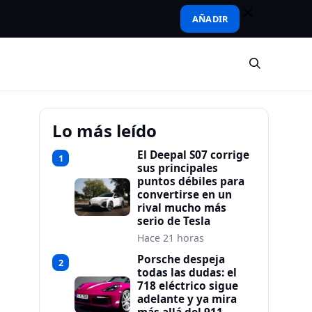
AÑADIR
Lo más leído
El Deepal S07 corrige
1
sus principales
puntos débiles para
convertirse en un
rival mucho más
serio de Tesla
Hace 21 horas
Porsche despeja
2
todas las dudas: el
718 eléctrico sigue
adelante y ya mira