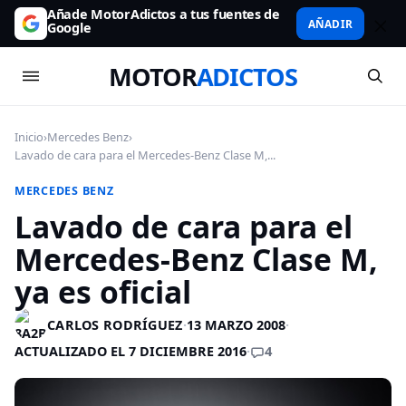
Añade MotorAdictos a tus fuentes de
AÑADIR
Google
MOTOR
ADICTOS
Inicio
›
Mercedes Benz
›
Lavado de cara para el Mercedes-Benz Clase M,...
MERCEDES BENZ
Lavado de cara para el
Mercedes-Benz Clase M,
ya es oficial
CARLOS RODRÍGUEZ
·
13 MARZO 2008
·
4
ACTUALIZADO EL 7 DICIEMBRE 2016
·