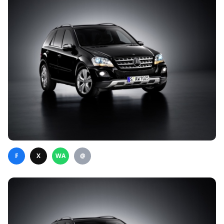
F
X
WA
@