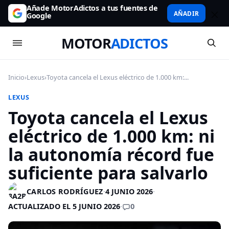
Añade MotorAdictos a tus fuentes de
AÑADIR
Google
MOTOR
ADICTOS
Inicio
›
Lexus
›
Toyota cancela el Lexus eléctrico de 1.000 km:...
LEXUS
Toyota cancela el Lexus
eléctrico de 1.000 km: ni
la autonomía récord fue
suficiente para salvarlo
CARLOS RODRÍGUEZ
·
4 JUNIO 2026
·
0
ACTUALIZADO EL 5 JUNIO 2026
·