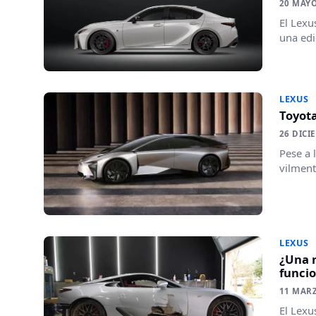
20 MAYO
El Lexu
una edi
LEXUS
Toyota
26 DICI
Pese a 
vilment
LEXUS
¿Una r
funci
11 MAR
El Lexu