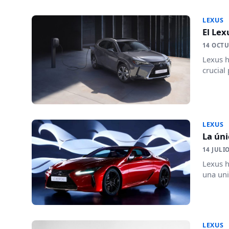
LEXUS
El Le
14 OCTU
Lexus h
crucial
LEXUS
La úni
14 JULI
Lexus h
una uni
LEXUS