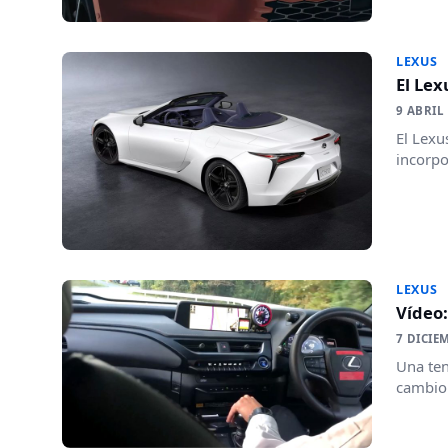
LEXUS
El Lex
9 ABRIL
El Lexu
incorpo
LEXUS
Vídeo:
7 DICIE
Una ten
cambio 