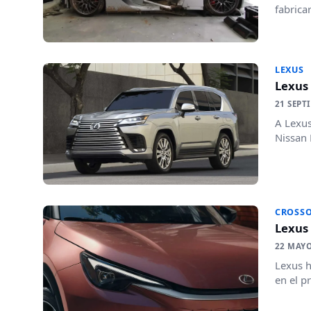
fabrica
LEXUS
Lexus 
21 SEPT
A Lexus
Nissan 
CROSS
Lexus 
22 MAYO
Lexus h
en el p