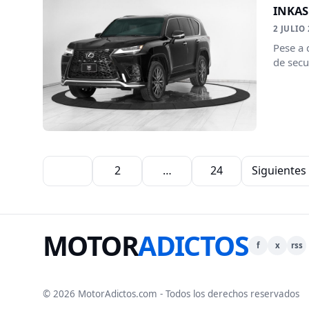
INKAS 
2 JULIO
Pese a 
de secue
Paginación de entradas
1
2
…
24
Siguientes
MOTOR
ADICTOS
f
x
rss
© 2026 MotorAdictos.com - Todos los derechos reservados