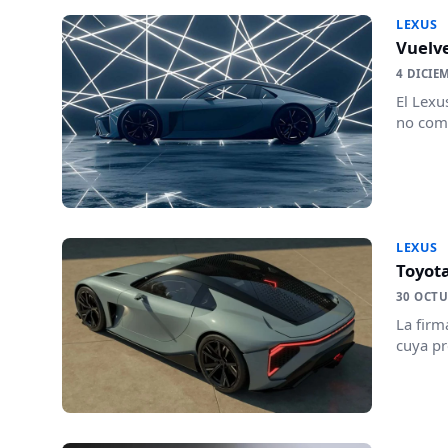
LEXUS
Vuelve
4 DICIE
El Lexu
no como
LEXUS
Toyot
30 OCTU
La firm
cuya pr