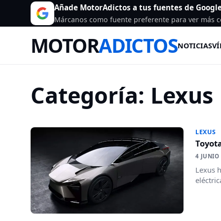
Añade MotorAdictos a tus fuentes de Googl
Márcanos como fuente preferente para ver más c
MOTOR
ADICTOS
NOTICIAS
VÍ
Categoría:
Lexus
LEXUS
Toyota
4 JUNIO
Lexus h
eléctri