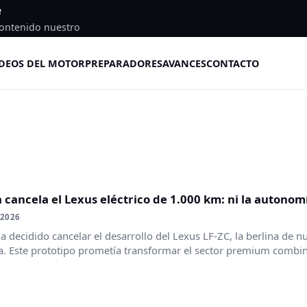
e
ontenido nuestro
DEOS DEL MOTOR
PREPARADORES
AVANCES
CONTACTO
 cancela el Lexus eléctrico de 1.000 km: ni la autonomí
 2026
a decidido cancelar el desarrollo del Lexus LF-ZC, la berlina de 
ca. Este prototipo prometía transformar el sector premium combin