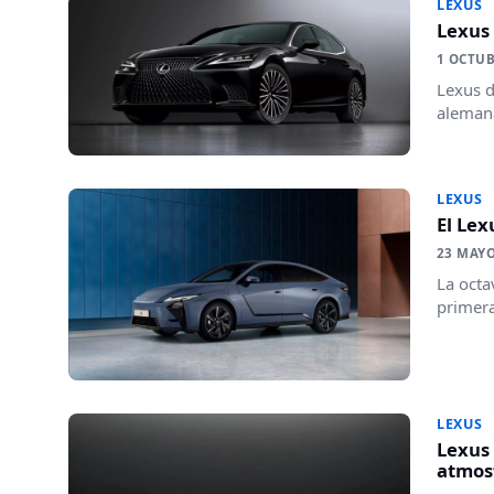
LEXUS
Lexus 
1 OCTUB
Lexus d
alemana
LEXUS
El Lex
23 MAYO
La octa
primera 
LEXUS
Lexus 
atmosf