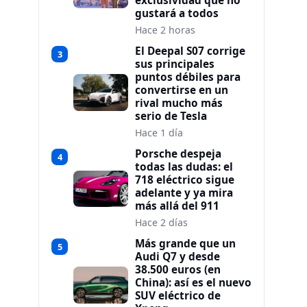
exclusividad que no
gustará a todos
Hace 2 horas
El Deepal S07 corrige
3
sus principales
puntos débiles para
convertirse en un
rival mucho más
serio de Tesla
Hace 1 día
Porsche despeja
4
todas las dudas: el
718 eléctrico sigue
adelante y ya mira
más allá del 911
Hace 2 días
Más grande que un
5
Audi Q7 y desde
38.500 euros (en
China): así es el nuevo
SUV eléctrico de