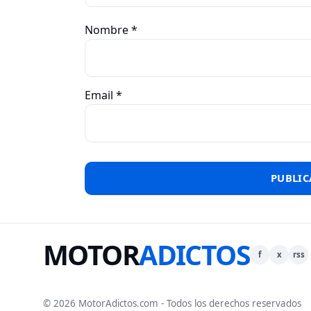
Nombre
*
Email
*
MOTOR
ADICTOS
f
x
rss
© 2026 MotorAdictos.com - Todos los derechos reservados