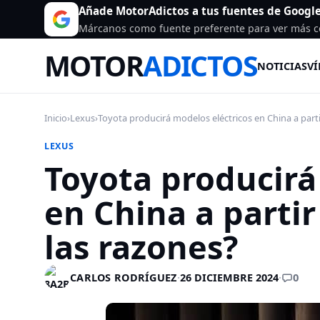
Añade MotorAdictos a tus fuentes de Googl
Márcanos como fuente preferente para ver más c
MOTOR
ADICTOS
NOTICIAS
VÍ
Inicio
›
Lexus
›
Toyota producirá modelos eléctricos en China a partir
LEXUS
Toyota producirá
en China a partir
las razones?
0
CARLOS RODRÍGUEZ
·
26 DICIEMBRE 2024
·