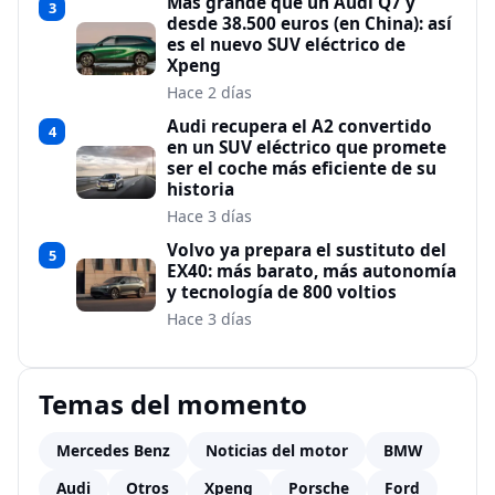
Más grande que un Audi Q7 y
3
desde 38.500 euros (en China): así
es el nuevo SUV eléctrico de
Xpeng
Hace 2 días
Audi recupera el A2 convertido
4
en un SUV eléctrico que promete
ser el coche más eficiente de su
historia
Hace 3 días
Volvo ya prepara el sustituto del
5
EX40: más barato, más autonomía
y tecnología de 800 voltios
Hace 3 días
Temas del momento
Mercedes Benz
Noticias del motor
BMW
Audi
Otros
Xpeng
Porsche
Ford