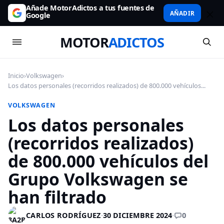
Añade MotorAdictos a tus fuentes de
AÑADIR
Google
MOTOR
ADICTOS
Inicio
›
Volkswagen
›
Los datos personales (recorridos realizados) de 800.000 vehículos...
VOLKSWAGEN
Los datos personales
(recorridos realizados)
de 800.000 vehículos del
Grupo Volkswagen se
han filtrado
0
CARLOS RODRÍGUEZ
·
30 DICIEMBRE 2024
·