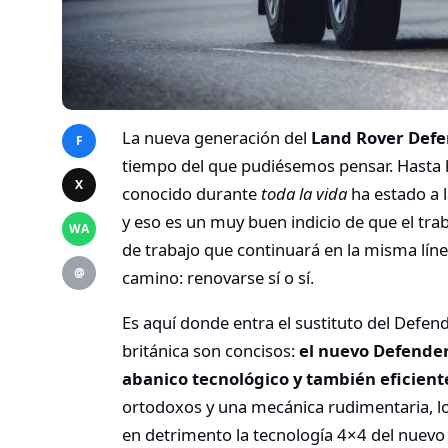
La nueva generación del
Land Rover Def
F
tiempo del que pudiésemos pensar. Hasta 
X
conocido durante
toda la vida
ha estado a l
y eso es un muy buen indicio de que el trab
WA
de trabajo que continuará en la misma línea
@
camino: renovarse sí o sí.
Es aquí donde entra el sustituto del Defe
británica son concisos:
el nuevo Defender
abanico tecnológico y también eficient
ortodoxos y una mecánica rudimentaria, l
en detrimento la tecnología 4×4 del nuev