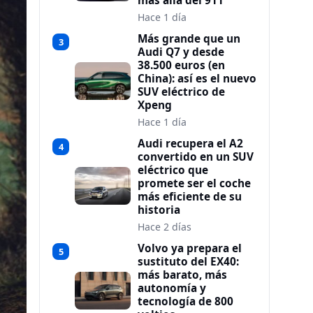
más allá del 911
Hace 1 día
Más grande que un
3
Audi Q7 y desde
38.500 euros (en
China): así es el nuevo
SUV eléctrico de
Xpeng
Hace 1 día
Audi recupera el A2
4
convertido en un SUV
eléctrico que
promete ser el coche
más eficiente de su
historia
Hace 2 días
Volvo ya prepara el
5
sustituto del EX40:
más barato, más
autonomía y
tecnología de 800