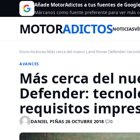
Añade MotorAdictos a tus fuentes de Googl
Márcanos como fuente preferente para ver más c
MOTOR
ADICTOS
NOTICIAS
VÍ
Inicio
›
Avances
›
Más cerca del nuevo Land Rover Defender: tecnolo
AVANCES
Más cerca del nu
Defender: tecnolo
requisitos impre
0
DANIEL PIÑAS
·
26 OCTUBRE 2018
·