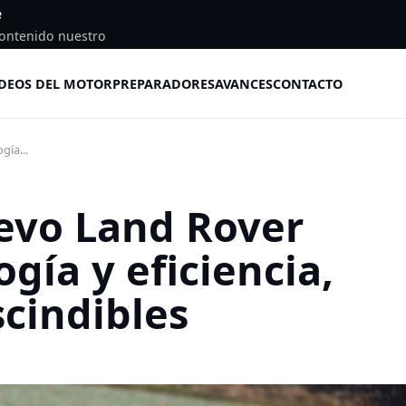
e
ontenido nuestro
DEOS DEL MOTOR
PREPARADORES
AVANCES
CONTACTO
gía...
evo Land Rover
gía y eficiencia,
scindibles