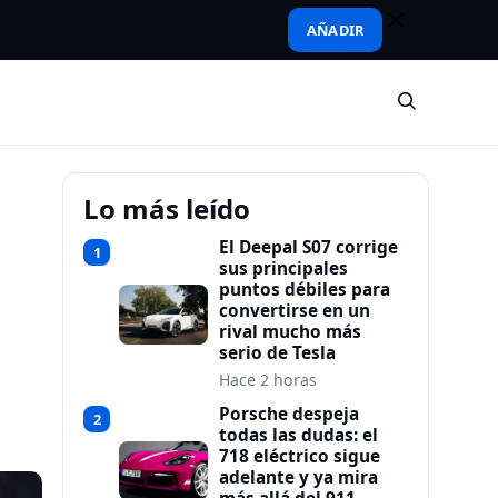
AÑADIR
Lo más leído
El Deepal S07 corrige
1
sus principales
puntos débiles para
convertirse en un
rival mucho más
serio de Tesla
Hace 2 horas
Porsche despeja
2
todas las dudas: el
718 eléctrico sigue
adelante y ya mira