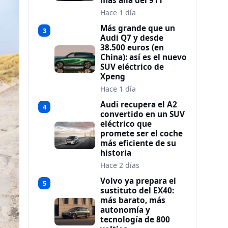
más allá del 911
Hace 1 día
Más grande que un
3
Audi Q7 y desde
38.500 euros (en
China): así es el nuevo
SUV eléctrico de
Xpeng
Hace 1 día
Audi recupera el A2
4
convertido en un SUV
eléctrico que
promete ser el coche
más eficiente de su
historia
Hace 2 días
Volvo ya prepara el
5
sustituto del EX40:
más barato, más
autonomía y
tecnología de 800