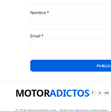
Nombre
*
Email
*
MOTOR
ADICTOS
f
x
rss
© 2026 MotorAdictos.com - Todos los derechos reservados