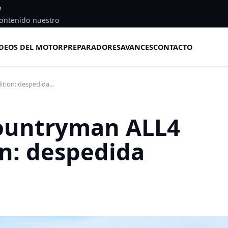
e
ontenido nuestro
DEOS DEL MOTOR
PREPARADORES
AVANCES
CONTACTO
ion: despedida...
ountryman ALL4
n: despedida