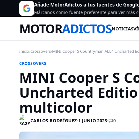
Añade MotorAdictos a tus fuentes de Googl
Márcanos como fuente preferente para ver más c
MOTOR
ADICTOS
NOTICIAS
VÍ
Inicio
›
Crossovers
›
MINI Cooper S Countryman ALL4 Uncharted Edit
CROSSOVERS
MINI Cooper S C
Uncharted Editio
multicolor
0
CARLOS RODRÍGUEZ
·
1 JUNIO 2023
·