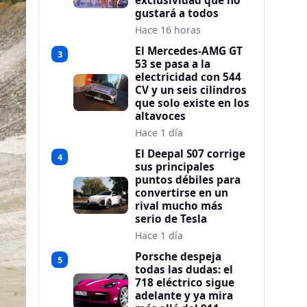
exclusividad que no
gustará a todos
Hace 16 horas
El Mercedes-AMG GT
3
53 se pasa a la
electricidad con 544
CV y un seis cilindros
que solo existe en los
altavoces
Hace 1 día
El Deepal S07 corrige
4
sus principales
puntos débiles para
convertirse en un
rival mucho más
serio de Tesla
Hace 1 día
Porsche despeja
5
todas las dudas: el
718 eléctrico sigue
adelante y ya mira