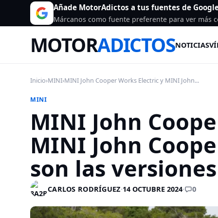
Añade MotorAdictos a tus fuentes de Googl
Márcanos como fuente preferente para ver más c
MOTOR
ADICTOS
NOTICIAS
VÍ
Inicio
›
MINI
›
MINI John Cooper Works Electric y MINI John...
MINI
MINI John Cooper
MINI John Coope
son las versiones
0
CARLOS RODRÍGUEZ
·
14 OCTUBRE 2024
·