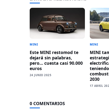
MINI
MINI
Este MINI restomod te
MINI ta
dejará sin palabras,
estrateg
pero… cuesta casi 90.000
electrifi
euros
teniendo
combusti
24 JUNIO 2025
2030
17 ABRIL 20
0 COMENTARIOS