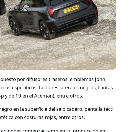
puesto por difusores traseros, emblemas John
ros específicos, faldones laterales negros, llantas
3p y de 19 en el Aceman), entre otros.
gro en la superficie del salpicadero, pantalla táctil
ntética con costuras rojas, entre otros.
eran poder comenzar también su producción en