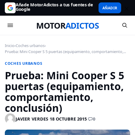
Añade MotorAdictos a tus fuentes de
AÑADIR
Google
MOTOR
ADICTOS
Inicio
›
Coches urbanos
›
Prueba: Mini Cooper S 5 puertas (equipamiento, comportamiento,...
COCHES URBANOS
Prueba: Mini Cooper S 5
puertas (equipamiento,
comportamiento,
conclusión)
0
JAVIER VERDES
·
18 OCTUBRE 2015
·