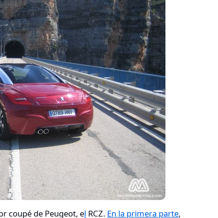
or coupé de Peugeot, e
l
RCZ.
En la primera parte
,