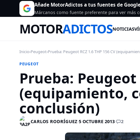
Añade MotorAdictos a tus fuentes de Googl
Márcanos como fuente preferente para ver más c
MOTOR
ADICTOS
NOTICIAS
VÍ
Inicio
›
Peugeot
›
Prueba: Peugeot RCZ 1.6 THP 156 CV (equipamiento
PEUGEOT
Prueba: Peugeot 
(equipamiento, 
conclusión)
2
CARLOS RODRÍGUEZ
·
5 OCTUBRE 2013
·