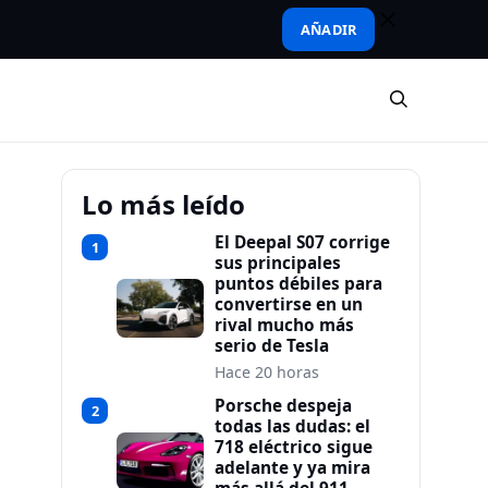
AÑADIR
Lo más leído
El Deepal S07 corrige
1
sus principales
puntos débiles para
convertirse en un
rival mucho más
serio de Tesla
Hace 20 horas
Porsche despeja
2
todas las dudas: el
718 eléctrico sigue
adelante y ya mira