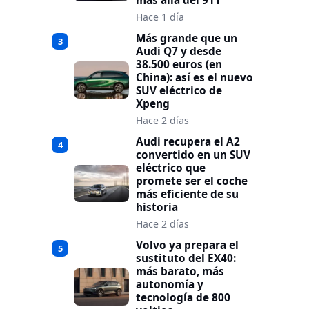
más allá del 911
Hace 1 día
Más grande que un
3
Audi Q7 y desde
38.500 euros (en
China): así es el nuevo
SUV eléctrico de
Xpeng
Hace 2 días
Audi recupera el A2
4
convertido en un SUV
eléctrico que
promete ser el coche
más eficiente de su
historia
Hace 2 días
Volvo ya prepara el
5
sustituto del EX40:
más barato, más
autonomía y
tecnología de 800