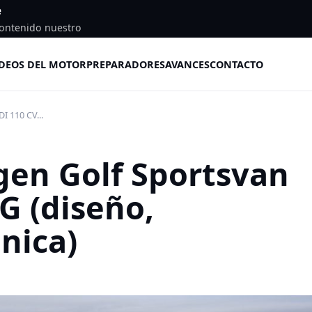
e
ontenido nuestro
DEOS DEL MOTOR
PREPARADORES
AVANCES
CONTACTO
I 110 CV...
gen Golf Sportsvan
G (diseño,
nica)