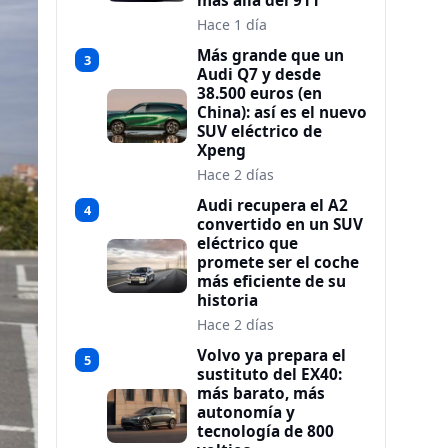
más allá del 911
Hace 1 día
Más grande que un
3
Audi Q7 y desde
38.500 euros (en
China): así es el nuevo
SUV eléctrico de
Xpeng
Hace 2 días
Audi recupera el A2
4
convertido en un SUV
eléctrico que
promete ser el coche
más eficiente de su
historia
Hace 2 días
Volvo ya prepara el
5
sustituto del EX40:
más barato, más
autonomía y
tecnología de 800