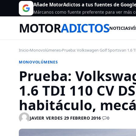
Añade MotorAdictos a tus fuentes de Googl
Márcanos como fuente preferente para ver más c
MOTOR
ADICTOS
NOTICIAS
VÍ
Inicio
›
Monovolúmenes
›
Prueba: Volkswagen Golf Sportsvan 1.6 TD
MONOVOLÚMENES
Prueba: Volkswa
1.6 TDI 110 CV DS
habitáculo, mecá
0
JAVIER VERDES
·
29 FEBRERO 2016
·