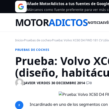
Añade MotorAdictos a tus fuentes de Googl
Márcanos como fuente preferente para ver más c
MOTOR
ADICTOS
NOTICIAS
VÍ
Inicio
›
Pruebas de coches
›
Prueba: Volvo XC60 D4 FWD 181 CV (dise
PRUEBAS DE COCHES
Prueba: Volvo X
(diseño, habitác
0
JAVIER VERDES
·
30 DICIEMBRE 2014
·
Incardinado en uno de los segmentos con 
F