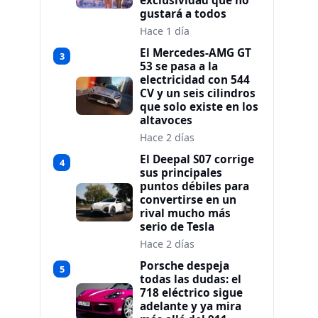
exclusividad que no
gustará a todos
Hace 1 día
El Mercedes-AMG GT
3
53 se pasa a la
electricidad con 544
CV y un seis cilindros
que solo existe en los
altavoces
Hace 2 días
El Deepal S07 corrige
4
sus principales
puntos débiles para
convertirse en un
rival mucho más
serio de Tesla
Hace 2 días
Porsche despeja
5
todas las dudas: el
718 eléctrico sigue
adelante y ya mira