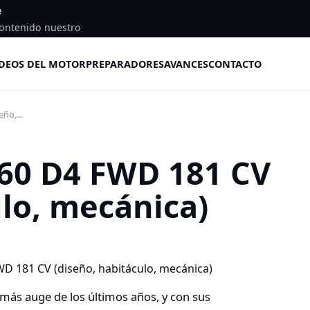
e
ontenido nuestro
DEOS DEL MOTOR
PREPARADORES
AVANCES
CONTACTO
ño,...
C60 D4 FWD 181 CV
ulo, mecánica)
más auge de los últimos años, y con sus