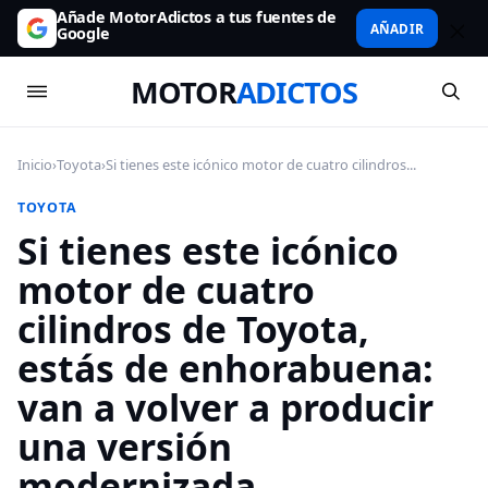
Añade MotorAdictos a tus fuentes de
AÑADIR
Google
MOTOR
ADICTOS
Inicio
›
Toyota
›
Si tienes este icónico motor de cuatro cilindros...
TOYOTA
Si tienes este icónico
motor de cuatro
cilindros de Toyota,
estás de enhorabuena:
van a volver a producir
una versión
modernizada