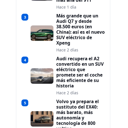
más allá del 911
Hace 1 día
Más grande que un
3
Audi Q7 y desde
38.500 euros (en
China): así es el nuevo
SUV eléctrico de
Xpeng
Hace 2 días
Audi recupera el A2
4
convertido en un SUV
eléctrico que
promete ser el coche
más eficiente de su
historia
Hace 2 días
Volvo ya prepara el
5
sustituto del EX40:
más barato, más
autonomía y
tecnología de 800