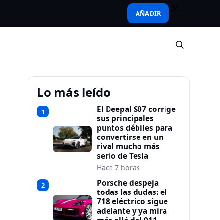
AÑADIR
Lo más leído
El Deepal S07 corrige
1
sus principales
puntos débiles para
convertirse en un
rival mucho más
serio de Tesla
Hace 7 horas
Porsche despeja
2
todas las dudas: el
718 eléctrico sigue
adelante y ya mira