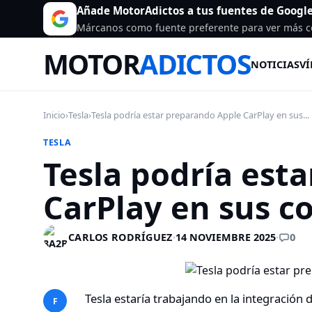
Añade MotorAdictos a tus fuentes de Googl
Márcanos como fuente preferente para ver más c
MOTOR
ADICTOS
NOTICIAS
VÍ
Inicio
›
Tesla
›
Tesla podría estar preparando Apple CarPlay en sus...
TESLA
Tesla podría est
CarPlay en sus c
0
CARLOS RODRÍGUEZ
·
14 NOVIEMBRE 2025
·
Tesla estaría trabajando en la integración
F