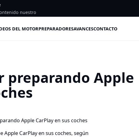
e
ontenido nuestro
DEOS DEL MOTOR
PREPARADORES
AVANCES
CONTACTO
ar preparando Apple
oches
 de Apple CarPlay en sus coches, según