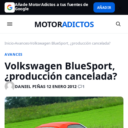
Añade MotorAdictos a tus fuentes de
AÑADIR
Google
MOTOR
ADICTOS
Inicio
›
Avances
›
Volkswagen BlueSport, ¿producción cancelada?
AVANCES
Volkswagen BlueSport,
¿producción cancelada?
1
DANIEL PIÑAS
·
12 ENERO 2012
·