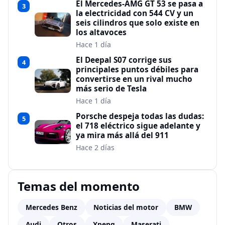
El Mercedes-AMG GT 53 se pasa a
3
la electricidad con 544 CV y un
seis cilindros que solo existe en
los altavoces
Hace 1 día
El Deepal S07 corrige sus
4
principales puntos débiles para
convertirse en un rival mucho
más serio de Tesla
Hace 1 día
Porsche despeja todas las dudas:
5
el 718 eléctrico sigue adelante y
ya mira más allá del 911
Hace 2 días
Temas del momento
Mercedes Benz
Noticias del motor
BMW
Audi
Otros
Xpeng
Maserati