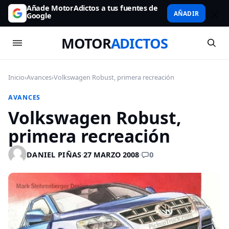
Añade MotorAdictos a tus fuentes de
AÑADIR
Google
MOTOR
ADICTOS
Inicio
›
Avances
›
Volkswagen Robust, primera recreación
AVANCES
Volkswagen Robust,
primera recreación
0
DANIEL PIÑAS
·
27 MARZO 2008
·