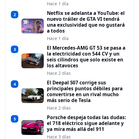
Hace 1 día
Netflix se adelanta a YouTube: el
2
nuevo tráiler de GTA VI tendrá
una exclusividad que no gustará
a todos
Hace 1 día
El Mercedes-AMG GT 53 se pasa a
3
la electricidad con 544 CV y un
seis cilindros que solo existe en
los altavoces
Hace 2 días
El Deepal S07 corrige sus
4
principales puntos débiles para
convertirse en un rival mucho
más serio de Tesla
Hace 2 días
Porsche despeja todas las dudas:
5
el 718 eléctrico sigue adelante y
ya mira más allá del 911
Hace 3 días