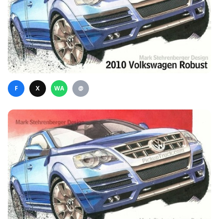
F
X
WA
@